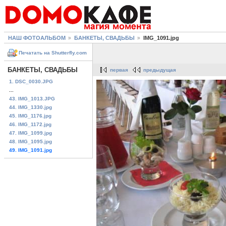
НАШ ФОТОАЛЬБОМ
БАНКЕТЫ, СВАДЬБЫ
IMG_1091.jpg
Печатать на Shutterfly.com
БАНКЕТЫ, СВАДЬБЫ
первая
предыдущая
1. DSC_0030.JPG
...
43. IMG_1013.JPG
44. IMG_1330.jpg
45. IMG_1176.jpg
46. IMG_1172.jpg
47. IMG_1099.jpg
48. IMG_1095.jpg
49. IMG_1091.jpg