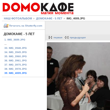
НАШ ФОТОАЛЬБОМ
ДОМОКАФЕ - 5 ЛЕТ
IMG_4009.JPG
Печатать на Shutterfly.com
ДОМОКАФЕ - 5 ЛЕТ
первая
предыдущая
1. IMG_3689.JPG
...
33. IMG_3948.JPG
34. IMG_3949.JPG
35. IMG_3960.JPG
36. IMG_3961.JPG
37. IMG_3975.JPG
38. IMG_3978.JPG
39. IMG_4009.JPG