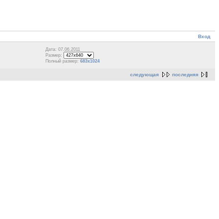
Вход
Дата: 07.06.2011
Размер:
Полный размер:
683x1024
следующая
последняя