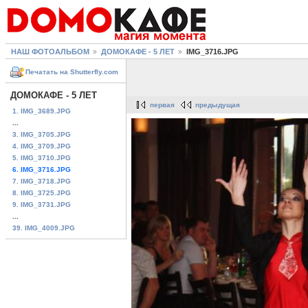
НАШ ФОТОАЛЬБОМ
ДОМОКАФЕ - 5 ЛЕТ
IMG_3716.JPG
Печатать на Shutterfly.com
ДОМОКАФЕ - 5 ЛЕТ
первая
предыдущая
1. IMG_3689.JPG
...
3. IMG_3705.JPG
4. IMG_3709.JPG
5. IMG_3710.JPG
6. IMG_3716.JPG
7. IMG_3718.JPG
8. IMG_3725.JPG
9. IMG_3731.JPG
...
39. IMG_4009.JPG